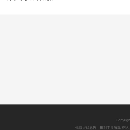
Copyrig
健康游戏忠告：抵制不良游戏 拒绝盗