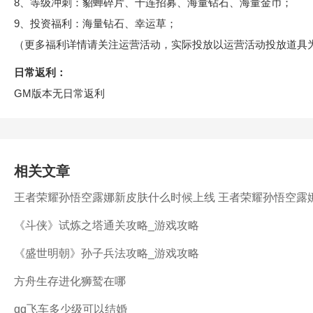
8、等级冲刺：貂蝉碎片、十连招募、海量钻石、海量金币；
9、投资福利：海量钻石、幸运草；
（更多福利详情请关注运营活动，实际投放以运营活动投放道具
日常返利：
GM版本无日常返利
相关文章
王者荣耀孙悟空露娜新皮肤什么时候上线 王者荣耀孙悟空露
安卓网
《斗侠》试炼之塔通关攻略_游戏攻略
《盛世明朝》孙子兵法攻略_游戏攻略
方舟生存进化狮鹫在哪
qq飞车多少级可以结婚