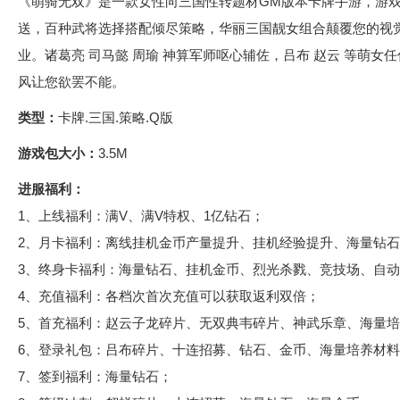
《萌骑无双》是一款女性向三国性转题材GM版本卡牌手游，游戏
送，百种武将选择搭配倾尽策略，华丽三国靓女组合颠覆您的视
业。诸葛亮 司马懿 周瑜 神算军师呕心辅佐，吕布 赵云 等萌
风让您欲罢不能。
类型：
卡牌.三国.策略.Q版
游戏包大小：
3.5M
进服福利：
1、上线福利：满V、满V特权、1亿钻石；
2、月卡福利：离线挂机金币产量提升、挂机经验提升、海量钻
3、终身卡福利：海量钻石、挂机金币、烈光杀戮、竞技场、自
4、充值福利：各档次首次充值可以获取返利双倍；
5、首充福利：赵云子龙碎片、无双典韦碎片、神武乐章、海量
6、登录礼包：吕布碎片、十连招募、钻石、金币、海量培养材
7、签到福利：海量钻石；