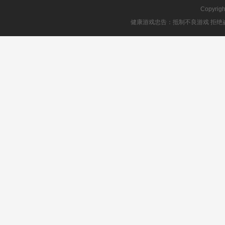
Copyrig
健康游戏忠告：抵制不良游戏 拒绝盗