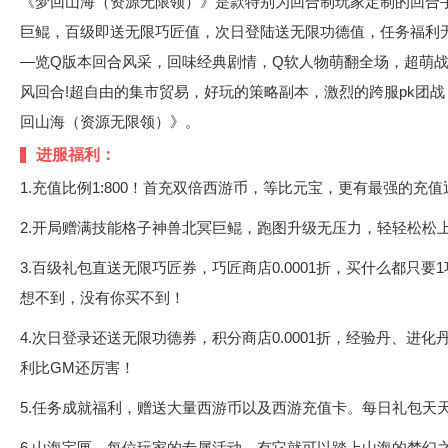
《梦回山海（资源无限领）》是款特别为回合制玩家定制的回合
巨鲲，百级即送无限巧匠值，次日登陆送无限功德值，任务福利
—览Q版本回合风采，回味经典剧情，Q软人物萌翻全场，超萌
风回合!超自由的集市贸易，好玩的策略副本，激烈的跨服pk团
回山海（资源无限领）》。
进服福利：
1.充值比例1:800！首充双倍西游币，等比元宝，更有最强的充值
2.开局赠满技能格子神兽北冥巨鲲，跑图升级无压力，轻轻松松
3.百级礼包直送无限巧匠券，巧匠商店0.0001折，买什么都只
想不到，没有你买不到！
4.次日登录还送无限功德券，积分商店0.0001折，经验丹、
利比GM还厉害！
5.任务成就福利，赠送大量西游币以及西游充值卡。每日礼包天
6.山海宝匣，每位玩家的专属活动，有它就可以踏上山海的梦幻