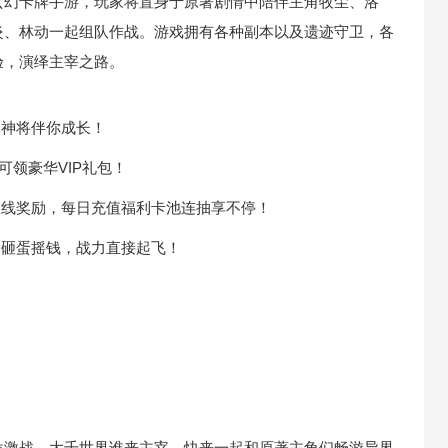
玄幻卡牌手游，玩家将置身于原著剧情中陪伴主角牧尘、洛
炎、林动一起组队作战。游戏拥有各种副本以及遗迹守卫，各
验，演绎主宰之路。
多神将伴你成长！
都可领豪华VIP礼包！
在线奖励，每日充值福利卡池连抽享不停！
、砸蛋摇钱，战力直接起飞！
位激战，大千世界谁来主宰，快来一起和原著主角们畅游异界