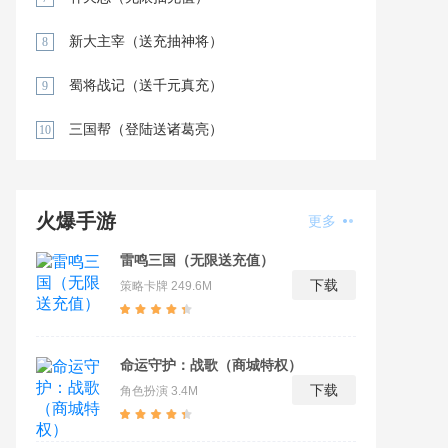
新大主宰（送充抽神将）
8
蜀将战记（送千元真充）
9
三国帮（登陆送诸葛亮）
10
火爆手游
更多
雷鸣三国（无限送充值）
下载
策略卡牌
249.6M
命运守护：战歌（商城特权）
下载
角色扮演
3.4M