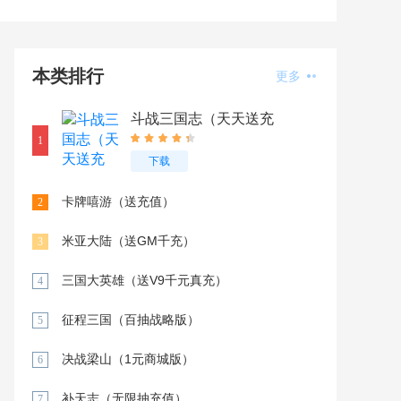
本类排行
更多
斗战三国志（天天送充
值）
1
下载
卡牌嘻游（送充值）
2
米亚大陆（送GM千充）
3
三国大英雄（送V9千元真充）
4
征程三国（百抽战略版）
5
决战梁山（1元商城版）
6
补天志（无限抽充值）
7