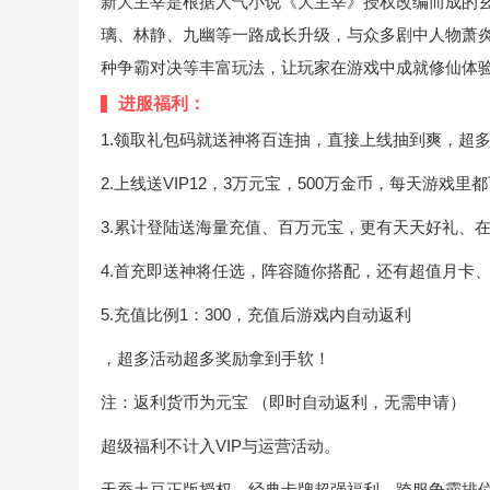
新大主宰是根据人气小说《大主宰》授权改编而成的
璃、林静、九幽等一路成长升级，与众多剧中人物萧
种争霸对决等丰富玩法，让玩家在游戏中成就修仙体
进服福利：
1.领取礼包码就送神将百连抽，直接上线抽到爽，超
2.上线送VIP12，3万元宝，500万金币，每天游戏里
3.累计登陆送海量充值、百万元宝，更有天天好礼、
4.首充即送神将任选，阵容随你搭配，还有超值月卡
5.充值比例1：300，充值后游戏内自动返利
，超多活动超多奖励拿到手软！
注：返利货币为元宝 （即时自动返利，无需申请）
超级福利不计入VIP与运营活动。
天蚕土豆正版授权，经典卡牌超强福利，跨服争霸排