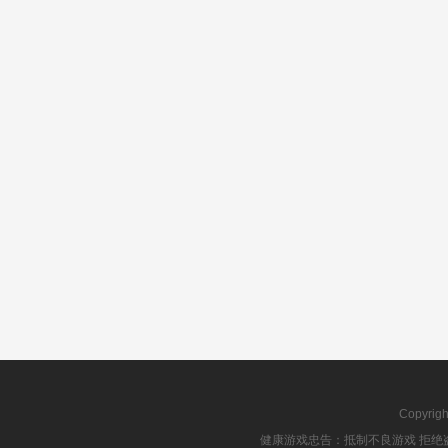
Copyrig
健康游戏忠告：抵制不良游戏 拒绝盗