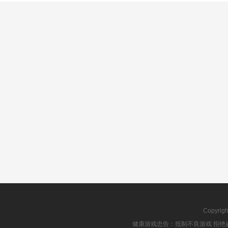
Copyrig
健康游戏忠告：抵制不良游戏 拒绝盗