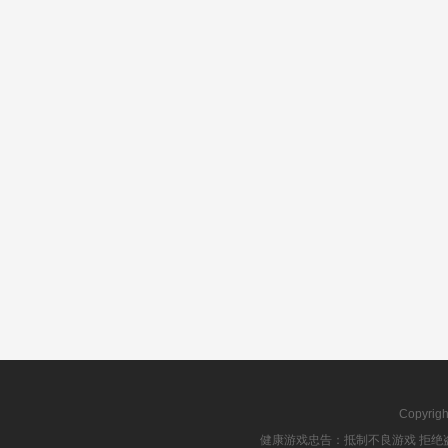
Copyrig
健康游戏忠告：抵制不良游戏 拒绝盗